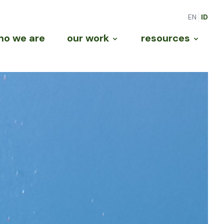
EN
ID
ho we are
our work
resources